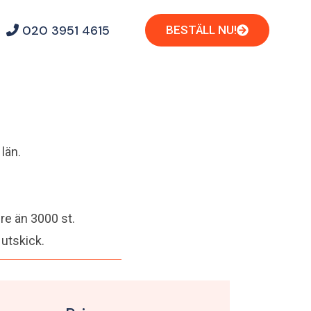
020 3951 4615
BESTÄLL NU!
 län.
dre än 3000 st.
 utskick.